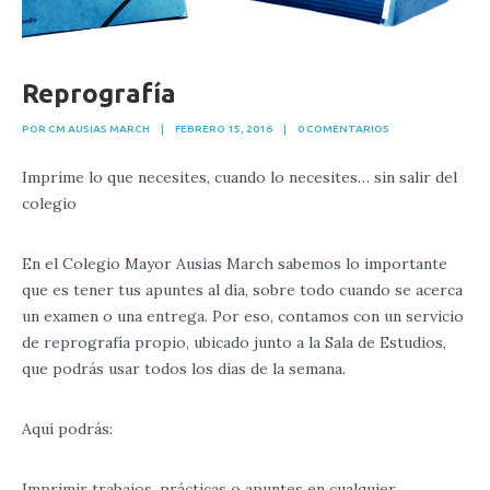
Reprografía
POR CM AUSIAS MARCH
|
FEBRERO 15, 2016
|
0 COMENTARIOS
Imprime
lo
que
necesites
,
cuando
lo
necesites
…
sin
salir
del
colegio
En
el
Colegio
Mayor
Ausias
March
sabemos
lo
importante
que
es
tener
tus
apuntes
al
día
,
sobre
todo
cuando
se
acerca
un
examen
o
una
entrega
.
Por
eso
,
contamos
con
un
servicio
de
reprografía
propio
,
ubicado
junto
a
la
Sala
de
Estudios
,
que
podrás
usar
todos
los
días
de
la
semana
.
Aquí
podrás
:
Imprimir
trabajos
,
prácticas
o
apuntes en
cualquier