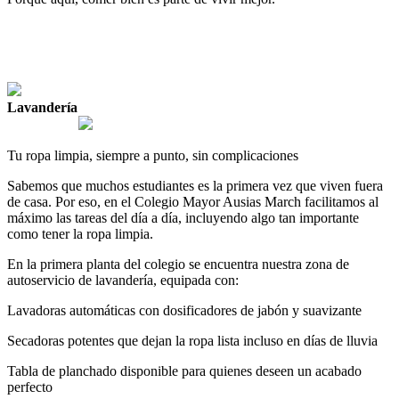
Lavandería
Tu
ropa
limpia
,
siempre
a
punto
,
sin
complicaciones
Sabemos
que
muchos
estudiantes
es
la primera
vez
que
viven
fuera
de
casa
.
Por
eso
,
en
el
Colegio
Mayor
Ausias
March
facilitamos
al
máximo
las
tareas
del
día
a
día
,
incluyendo
algo
tan importante
como
tener
la
ropa
limpia
.
En
la
primera
planta
del
colegio
se
encuentra
nuestra
zona
de
autoservicio
de
lavandería
,
equipada
con
:
Lavadoras
automáticas
con
dosificadores
de
jabón
y
suavizante
Secadoras
potentes
que
dejan
la
ropa
lista
incluso
en
días
de
lluvia
Tabla
de
planchado
disponible
para
quienes
deseen
un
acabado
perfecto