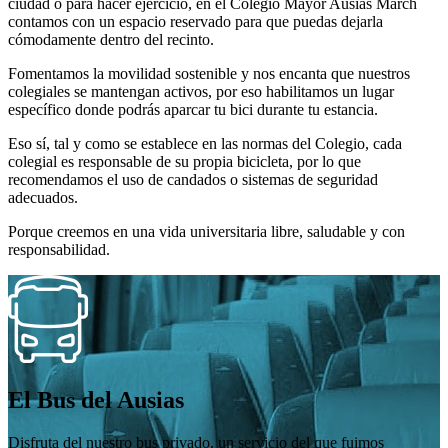
ciudad
o
para
hacer
ejercicio
,
en
el
Colegio
Mayor Ausias
March
contamos
con
un
espacio
reservado
para
que
puedas
dejarla
cómodamente
dentro
del
recinto
.
Fomentamos
la
movilidad sostenible
y
nos
encanta
que
nuestros
colegiales
se
mantengan
activos
,
por
eso
habilitamos
un
lugar
específico
donde
podrás
aparcar
tu
bici
durante
tu
estancia
.
Eso
sí
,
tal
y
como
se
establece
en
las
normas
del
Colegio
,
cada
colegial
es
responsable
de
su
propia
bicicleta
,
por
lo
que
recomendamos
el
uso
de
candados
o
sistemas
de
seguridad
adecuados
.
Porque
creemos
en
una
vida
universitaria
libre
,
saludable
y
con
responsabilidad
.
El Bus
del Ausias
Disfruta del nuestro bus privado, un servicio del que fuimos