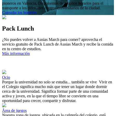
pioneros en Valencia. Disponemos de amplios horarios para el
transporte a los diferentes centros universitarios de la ciudad.
Consulta los horarios
Pack
Lunch
¿No puedes volver a Ausias March para comer? aprovecha el
servicio gratuito de Pack Lunch de Ausias March y recibe la comida
en tu centro de estudios.
Más información
Ocio
Porque
la
universidad
no
solo
se
estudia
...
también
se
vive
Vivir en
el
Colegio
significa
mucho
más
que
tener
un
lugar
donde
dormir
cerca
de
la
universidad
.
Significa
formar
parte
de
una
comunidad
activa y
joven
,
en
la
que
el
tiempo
libre
se
convierte
en
una
oportunidad
para
crecer
,
compartir
y
disfrutar
.
Área de juegos
Nuestra
zona
de
juegos
,
ubicada
en
la
cafetería
del
colegio
,
está