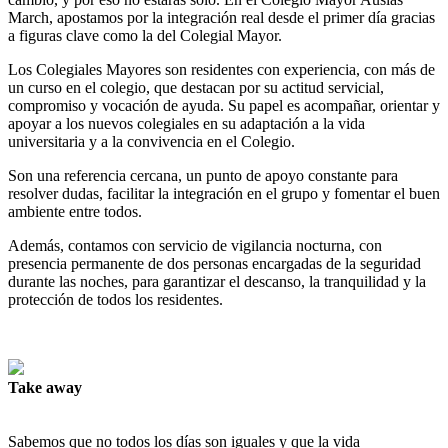
March
,
apostamos
por
la
integración
real
desde
el
primer
día
gracias
a
figuras
clave
como
la
del
Colegial
Mayor
.
Los
Colegiales
Mayores
son
residentes
con
experiencia
,
con
más
de
un
curso
en
el
colegio
,
que
destacan
por
su
actitud
servicial
,
compromiso
y
vocación
de
ayuda
.
Su
papel
es
acompañar
,
orientar
y
apoyar
a
los nuevos
colegiales
en
su
adaptación
a
la
vida
universitaria
y
a
la
convivencia
en
el
Colegio
.
Son
una
referencia
cercana
,
un
punto
de
apoyo
constante
para
resolver
dudas
,
facilitar
la
integración
en
el
grupo
y
fomentar
el
buen
ambiente
entre
todos
.
Además
,
contamos
con
servicio
de
vigilancia
nocturna
,
con
presencia
permanente
de
dos
personas
encargadas
de
la
seguridad
durante
las
noches
,
para
garantizar
el
descanso
,
la
tranquilidad
y
la
protección de
todos
los
residentes
.
Take away
Sabemos
que
no
todos
los
días
son
iguales
y
que
la
vida