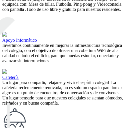
equipada
con
:
Mesa
de
billar,
Futbolín,
Ping
-
pong y
Videoconsola
con
pantalla .
Todo
de
uso
libre
y
gratuito
para
nuestros
residentes
.
Apoyo Informático
Invertimos
continuamente
en
mejorar la
infraestructura
tecnológica
del
colegio
,
con
el
objetivo
de
ofrecer una
cobertura
WiFi
de
alta
calidad
en
todo
el
edificio
,
para
que
puedas
estudiar
,
conectarte
y
avanzar
sin
interrupciones
.
Cafetería
Un
lugar
para
compartir
,
relajarse
y
vivir
el
espíritu
colegial
La
cafetería r
ecientemente
renovada
,
no
es
solo
un
espacio
para
tomar
algo
:
es un punto
de
encuentro
,
de
conversación
y
de
convivencia
.
Un
lugar
pensado
para
que
nuestros
colegiales
se
sientan
cómodos
,
relajados
y
en
buena
compañía
.