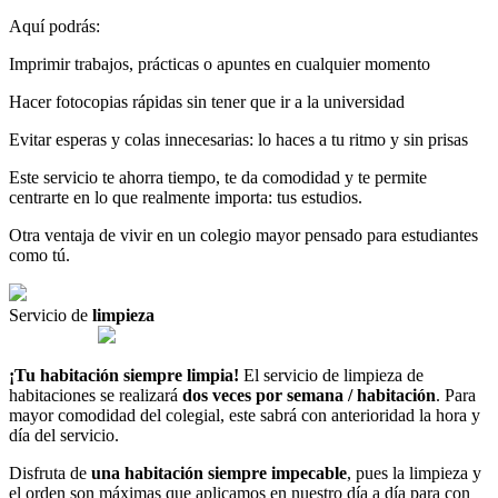
Aquí
podrás
:
Imprimir
trabajos
,
prácticas
o
apuntes en
cualquier
momento
Hacer
fotocopias
rápidas sin
tener
que
ir
a
la
universidad
Evitar
esperas
y
colas innecesarias
:
lo
haces
a
tu
ritmo
y
sin
prisas
Este servicio
te
ahorra
tiempo
,
te
da
comodidad
y
te
permite
centrarte
en
lo
que
realmente
importa
:
tus
estudios
.
Otra
ventaja
de
vivir
en
un
colegio
mayor
pensado
para
estudiantes
como
tú
.
Servicio de
limpieza
¡Tu habitación siempre limpia!
El servicio de limpieza de
habitaciones se realizará
dos veces por semana / habitación
. Para
mayor comodidad del colegial, este sabrá con anterioridad la hora y
día del servicio.
Disfruta de
una habitación siempre impecable
, pues la limpieza y
el orden son máximas que aplicamos en nuestro día a día para con