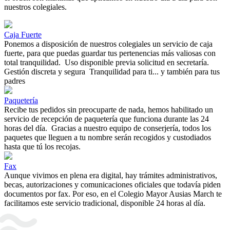
nuestros colegiales.
Caja Fuerte
Ponemos
a disposición
de
nuestros
colegiales
un
servicio
de
caja
fuerte
,
para
que
puedas
guardar
tus
pertenencias
más
valiosas
con
total
tranquilidad
.
Uso
disponible
previa
solicitud
en
secretaría
.
Gestión
discreta
y
segura
Tranquilidad
para
ti
...
y
también
para
tus
padres
Paquetería
Recibe
tus
pedidos
sin
preocuparte
de
nada,
hemos
habilitado
un
servicio
de
recepción
de
paquetería
que
funciona
durante
las
24
horas
del
día
.
Gracias
a
nuestro
equipo
de
conserjería
,
todos
los
paquetes
que
lleguen
a
tu
nombre
serán
recogidos
y
custodiados
hasta
que
tú
los
recojas.
Fax
Aunque
vivimos
en
plena
era
digital
,
hay
trámites
administrativos
,
becas
,
autorizaciones
y
comunicaciones
oficiales
que todavía
piden
documentos
por
fax
.
Por
eso
,
en
el
Colegio
Mayor
Ausias
March
te
facilitamos
este
servicio
tradicional
,
disponible
24
horas
al
día
.