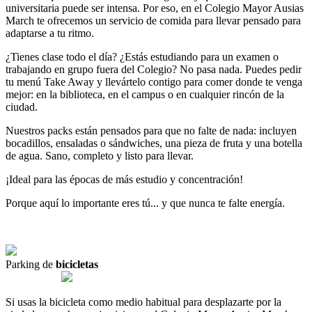
universitaria
puede
ser
intensa
.
Por
eso
,
en
el
Colegio
Mayor
Ausias
March
te
ofrecemos
un
servicio
de
comida
para
llevar
pensado
para
adaptarse
a
tu
ritmo
.
¿
Tienes
clase
todo el
día
?
¿
Estás
estudiando
para
un examen
o
trabajando
en
grupo
fuera
del
Colegio
?
No
pasa
nada
.
Puedes
pedir
tu
menú
Take
Away
y
llevártelo
contigo
para
comer
donde
te
venga
mejor
:
en
la
biblioteca
,
en
el
campus
o
en cualquier
rincón
de
la
ciudad
.
Nuestros
packs
están
pensados
para
que
no
falte
de
nada
:
incluyen
bocadillos
,
ensaladas
o
sándwiches
,
una
pieza
de fruta
y
una
botella
de
agua
.
Sano
,
completo
y
listo
para
llevar
.
¡
Ideal
para
las
épocas
de
más
estudio
y
concentración
!
Porque
aquí
lo
importante
eres
tú
...
y
que
nunca
te
falte
energía
.
Parking de
bicicletas
Si
usas
la
bicicleta
como
medio
habitual
para
desplazarte
por
la