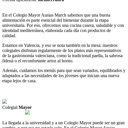
En
el
Colegio
Mayor
Ausias
March
sabemos
que
una
buena
alimentación
es
parte
esencial
del
bienestar
durante
la
etapa
universitaria
.
Por
eso
,
ofrecemos
una
cocina
casera
,
saludable y
con
identidad
mediterránea
,
elaborada
cada
día
con productos
de
calidad
.
Estamos
en
Valencia
,
y
eso
se
nota
también
en
la
mesa
:
nuestros
colegiales
disfrutan
regularmente
de
los
platos
más
representativos
de
la
gastronomía
valenciana
,
como
la
tradicional
paella
,
la
sabrosa
fideuà
o
el
reconfortante
arroz
al
horno
.
Además
,
cuidamos
los
menús
para
que
sean
variados
,
equilibrados
y
adaptados
a
las
necesidades
de
los
jóvenes
que
inician
una
nueva
etapa
lejos
de
casa
.
Colegial
Mayor
La
llegada
a
la
universidad
y
a
un Colegio
Mayor
puede
ser
un
gran
cambio
,
y
por
eso
no
estarás
solo
.
En
el
Colegio
Mayor
Ausias