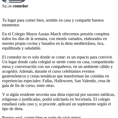
Salón
comedor
Tu lugar
para
comer
bien
,
sentirte
en
casa
y
compartir
buenos
momentos
En
el
Colegio
Mayor
Ausias
March
ofrecemos
pensión
completa
todos
los
días
de
la
semana
,
con
menús
variados
,
elaborados
en
nuestra
propia
cocina
y
basados
en
la
dieta
mediterránea
,
rica
,
equilibrada
y
saludable
.
El
comedor
no
es
solo
donde
se
come
:
es
un
espacio
para
convivir
.
Un
lugar
donde
cada
colegial
se
siente
como
en
casa
,
compartiendo
mesa
y
conversación
con
sus
compañeros
,
en
un
ambiente
cálido
y
acogedor
.
Además
,
durante
el
curso
celebramos
eventos
gastronómicos
y
cenas
temáticas
que
transforman
las
comidas
en
experiencias
especiales
:
Fallas
,
Halloween
,
San
Valentín
,
cena
de
gala
de
fin
de
curso
,
entre
otras
.
Y
si
algún
residente
necesita
una
dieta
especial
por
razones
médicas
,
religiosas
o
justificadas
,
podrá
solicitarla
en
Secretaría
.
El
colegio
estudiará
cada
caso
y
,
si
procede
,
aplicará
un
suplemento
según
el
tipo
de
dieta
.
Porque
aquí
,
comer
bien
es
parte
de
vivir
mejor
.