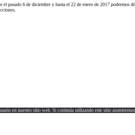
de el pasado 6 de diciembre y hasta el 22 de enero de 2017 podremos d
acciones.
uario en nuestro sitio web. Si continúa utilizando este sitio asumiremos