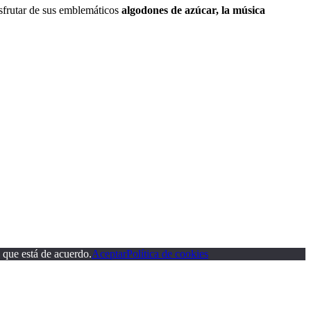
isfrutar de sus emblemáticos
algodones de azúcar, la música
 que está de acuerdo.
Aceptar
Política de cookies