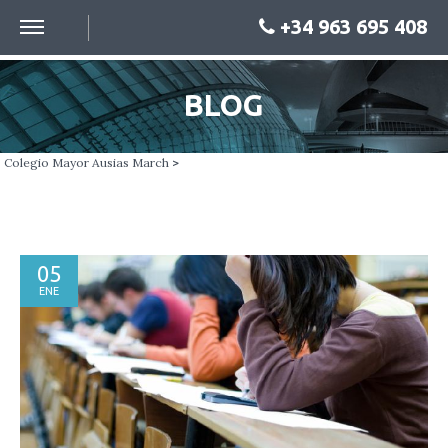
+34 963 695 408
BLOG
Colegio Mayor Ausias March
>
05
ENE