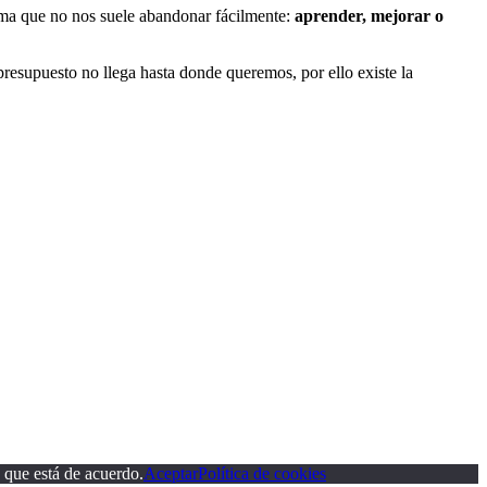
tema que no nos suele abandonar fácilmente:
aprender, mejorar o
resupuesto no llega hasta donde queremos, por ello existe la
 que está de acuerdo.
Aceptar
Política de cookies