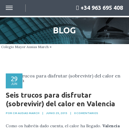
+34 963 695 408
BLOG
Colegio Mayor Ausias March
>
29
JUN
Seis trucos para disfrutar
(sobrevivir) del calor en Valencia
POR CM AUSIAS MARCH
|
JUNIO 29, 2015
|
0 COMENTARIOS
Como os habréis dado cuenta, el calor ha llegado.
Valencia