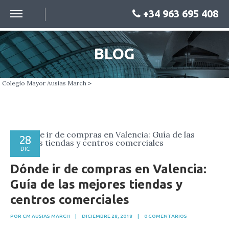
+34 963 695 408
BLOG
Colegio Mayor Ausias March
>
28
DIC
Dónde ir de compras en Valencia:
Guía de las mejores tiendas y
centros comerciales
POR CM AUSIAS MARCH
|
DICIEMBRE 28, 2018
|
0 COMENTARIOS