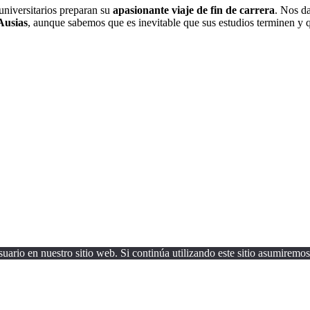
niversitarios preparan su
apasionante viaje de fin de carrera
. Nos d
Ausias
, aunque sabemos que es inevitable que sus estudios terminen y 
uario en nuestro sitio web. Si continúa utilizando este sitio asumiremos