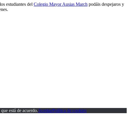
os estudiantes del
Colegio Mayor Ausias March
podáis despejaros y
enes.
 que está de acuerdo.
Aceptar
Política de cookies