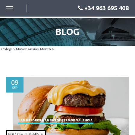
+34 963 695 408
BLOG
Colegio Mayor Ausias March
>
09
SEP