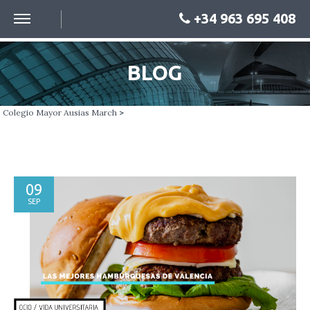
+34 963 695 408
BLOG
Colegio Mayor Ausias March
>
09
SEP