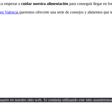
toca empezar a
cuidar nuestra alimentación
para conseguir llegar en fo
s en Valencia
queremos ofrecerte una serie de consejos y alimentos que te
uario en nuestro sitio web. Si continúa utilizando este sitio asumiremos