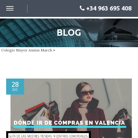
+34 963 695 408
BLOG
Colegio Mayor Ausias March
>
28
DIC