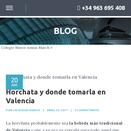
+34 963 695 408
BLOG
Colegio Mayor Ausias March
>
20
ABR
Horchata y donde tomarla en
Valencia
POR CM AUSIAS MARCH
|
ABRIL 20, 2017
|
0 COMENTARIOS
La horchata probablemente sea
la bebida más tradicional
de Valencia
y que a su vez es extraña para todo aquel que