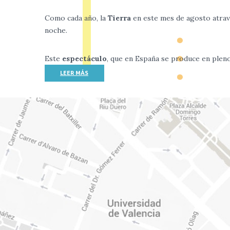
Como cada año, la
Tierra
en este mes de agosto atrav
noche.
Este
espectáculo
, que en España se produce en ple
LEER MÁS