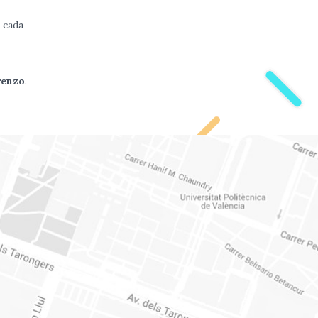
cada
renzo
.