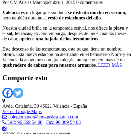
Por CM Ausias March
|
octubre 1, 2015
|
0 comentarios
Valencia
es un lugar que sin duda
se disfruta mucho en verano
,
pero también durante el
resto de estaciones del año
.
Nuestra ciudad brilla en la temporada estival, nos ofrece la
playa
y
el
sol,
terrazas
, etc. Sin embargo, después de unos cuantos meses
de calor,
apetece una bajada de los termómetros
.
Este descenso de las temperaturas, esta tregua, tiene un nombre,
otoño
. Esta nueva estación ha aterrizado en el hemisferio Norte y en
Valencia la acogemos con gran alegría, aunque genere más de un
quebradero de cabeza para nuestros armarios
.
LEER MÁS
Comparte esto
Avda. Cataluña, 30 46021 Valencia - España
Ver en Google Maps
colegiomayor@cm-ausiasmarch.com
Telf: 96 369 54 08
Fax: 96 369 54 08