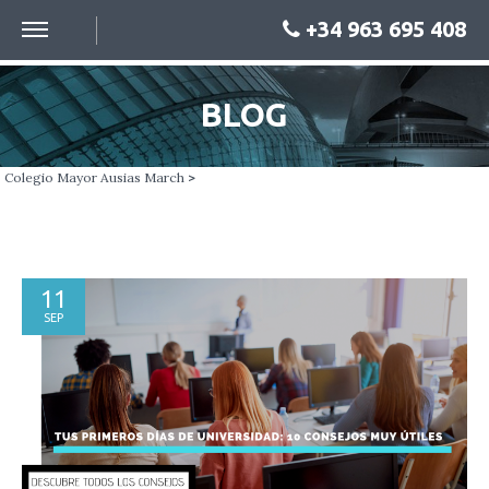
+34 963 695 408
BLOG
Colegio Mayor Ausias March
>
11
SEP