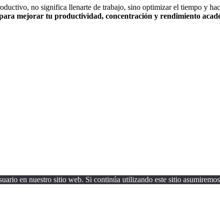
roductivo, no significa llenarte de trabajo, sino optimizar el tiempo y h
 para mejorar tu productividad, concentración y rendimiento aca
uario en nuestro sitio web. Si continúa utilizando este sitio asumiremos