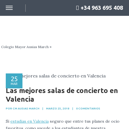
+34 963 695 408
BLOG
Colegio Mayor Ausias March
>
25
MAR
Las mejores salas de concierto en
Valencia
POR CM AUSIAS MARCH
|
MARZO 25, 2018
|
0 COMENTARIOS
Si
estudias en Valencia
seguro que entre tus planes de ocio
favoritos, como sucede a los estudiantes de nuestra