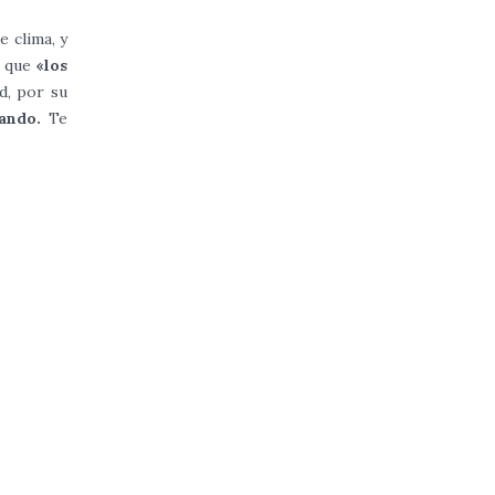
e clima, y
s que
«los
ad, por su
ando.
Te