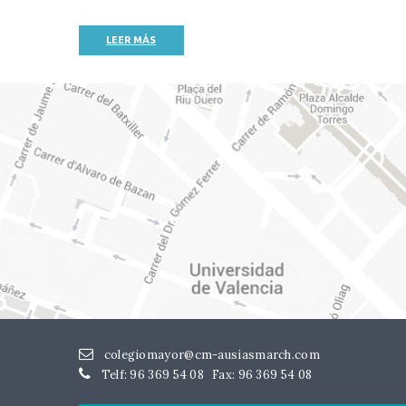
LEER MÁS
colegiomayor@cm-ausiasmarch.com
Telf: 96 369 54 08
Fax: 96 369 54 08