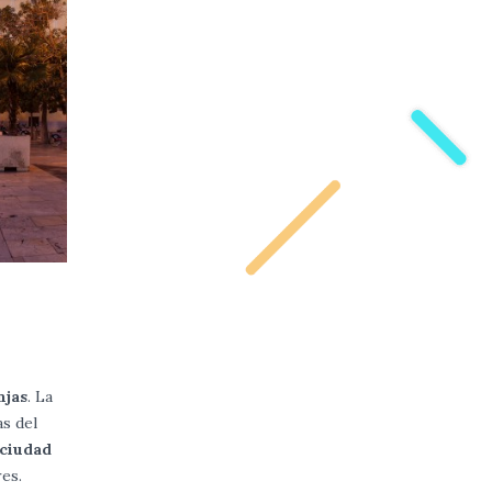
njas
. La
s del
 ciudad
es.