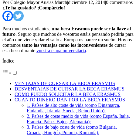
Por Colegio Mayor Ausias March
|
diciembre 12, 2014
|
0 comentarios
¿Te ha gustado? ¡Compártelo!
Para muchos estudiantes,
una beca Erasmus puede ser la llave al
futuro
. Seguro que muchos de vosotros estáis pensando pedirla para
el año que viene y dar el salto a Europa os parece un sueño. Hoy os
contamos
tanto las ventajas como los inconvenientes
de cursar
esta beca durante
vuestra etapa universitaria
.
Índice
VENTAJAS DE CURSAR LA BECA ERASMUS
DESVENTAJAS DE CURSAR LA BECA ERASMUS
COMO PUEDO SOLICITAR LA BECA ERASMUS
CUANTO DINERO DAN POR LA BECA ERASMUS
1. Países de alto coste de vida (como Dinamarca,
Finlandia, Irlanda, Suecia, Reino Unido):
2. Países de coste medio de vida (como España, Italia,
Francia, Países Bajos, Alemania):
3. Países de bajo coste de vida (como Bulgaria,
Croacia, Hungría, Polonia, Rumanía):