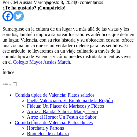
Por CM Ausias March
|
agosto 8, 2023
|
0 comentarios
¿Te ha gustado? ¡Compártelo!
Sumergirse en la cultura de un lugar va más allá de las vistas y los
sonidos, también implica saborear los sabores auténticos que definen
un lugar. Valencia, con su rica historia y su ubicación costera, ofrece
una cocina única que es un verdadero deleite para los sentidos. En
este artículo, te llevaremos en un viaje culinario a través de la
comida típica de Valencia y cómo puedes disfrutarla mientras vives
en el
Colegio Mayor Ausias March
.
Índice
Comida típica de Valencia: Platos salados
Paella Valenciana: El Emblema de la Región
Fideuà: Un Placer de Mariscos y Fideos
Arroz a Banda: Sabor a Mar y Tierra
Arroz al Horno: Un Festín de Sabor
Comida típica de Valencia: Platos dulces
Horchata y Fartons
Buñuelos de calabaza