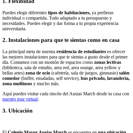
1. Flexibidad
Puedes elegir diferentes
tipos de habitaciones,
ya prefieras
individual o compartida. Todo adaptado a tu presupuesto y
necesidades. Puedes elegir y dar forma a tu propia experiencia
universitaria.
2. Instalaciones para que te sientas como en casa
La principal meta de nuestra
residencia de estudiantes
es ofrecer
las mejores instalaciones para que te sientas a gusto desde el primer
día. Contamos con un montón de espacios como
zonas lectivas
(biblioteca, sala de estudio, area red, area orange, area yellow y
bellas artes)
zona de ocio
(cafetería, sala de juegos, gimnasio)
salón
comedor
(buffet, ensaladas, self service),
bus privado, lavandería,
zona multiusos
y mucho más.
Aquí puedes visitar cada rincón del Ausias March desde tu casa con
nuestro tour virtual
.
3. Ubicación
El
Colegio Mayor Ausias March
se encuentra en
una ubicación