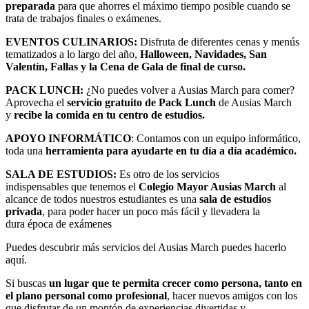
preparada
para que ahorres el máximo tiempo posible cuando se
trata de trabajos finales o exámenes.
EVENTOS CULINARIOS:
Disfruta de diferentes cenas y menús
tematizados a lo largo del año,
Halloween, Navidades, San
Valentín, Fallas y la Cena de Gala de final de curso.
PACK LUNCH:
¿No puedes volver a Ausias March para comer?
Aprovecha el
servicio gratuito de Pack Lunch
de Ausias March
y
recibe la comida en tu centro de estudios.
APOYO INFORMÁTICO
: Contamos con un equipo informático,
toda una
herramienta para ayudarte en tu día a día académico.
SALA DE ESTUDIOS:
Es otro de los servicios
indispensables que tenemos el
Colegio Mayor Ausias March
al
alcance de todos nuestros estudiantes es una
sala de estudios
privada
, para poder hacer un poco más fácil y llevadera la
dura época de exámenes
Puedes descubrir más servicios del Ausias March puedes hacerlo
aquí.
Si buscas
un lugar que te permita crecer como persona, tanto en
el plano personal como profesional
, hacer nuevos amigos con los
que disfrutar de un montón de experiencias divertidas y