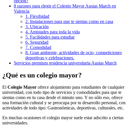
opción?
8 razones para elegir el Colegio Mayor Ausias March en
Valencia
1. Flexibidad
2. Instalaciones para que te sientas como en casa
3. Ubicación
4. Amistades para toda la vida
5. Facilidades para estudiar
6. Seguridad
7. Comodidad
8. Gran ambiente, actividades de ocio, competiciones
deportivas y celebraciones.
Servicios premium residencia universitaria Ausias March
¿Qué es un colegio mayor?
El
Colegio Mayor
ofrece alojamiento para estudiantes de cualquier
universidad, con todo tipo de servicios y comodidades para que te
sientas como en tu casa desde el minuto uno. Y no sólo eso, ofrece
una formación cultural y se preocupa por tu desarrollo personal, con
actividades de todo tipo: Gastronómicas, deportivas, culturales, etc.
En muchas ocasiones el colegio mayor suele estar adscrito a ciertas
universidades.