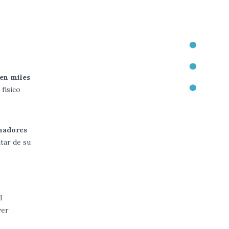
en miles
físico
inadores
utar de su
l
ver