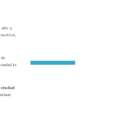
 año y,
nosotros,
 de
 ciudad te
 ciudad
tinar.