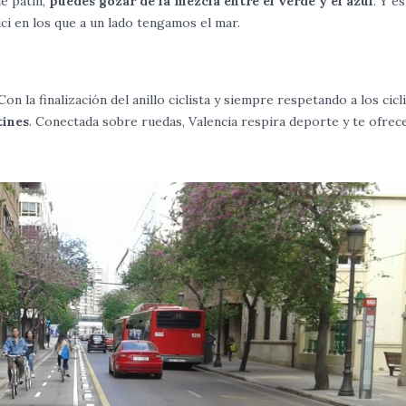
de patín,
puedes gozar de la mezcla entre el verde y el azul
. Y e
i en los que a un lado tengamos el mar.
on la finalización del anillo ciclista y siempre respetando a los cicl
tines
. Conectada sobre ruedas, Valencia respira deporte y te ofrece