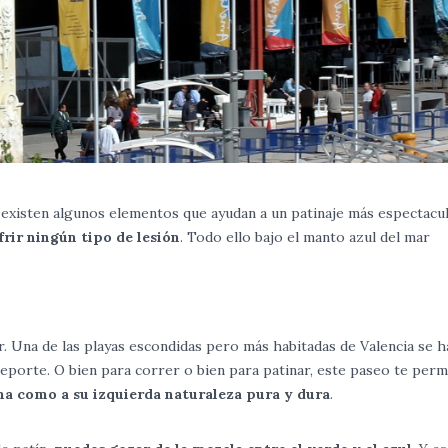
, existen algunos elementos que ayudan a un patinaje más espectacul
rir ningún tipo de lesión
. Todo ello bajo el manto azul del mar
. Una de las playas escondidas pero más habitadas de Valencia se h
porte. O bien para correr o bien para patinar, este paseo te perm
cha como a su izquierda naturaleza pura y dura
.