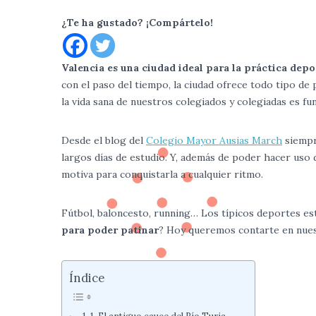
¿Te ha gustado? ¡Compártelo!
Valencia es una ciudad ideal para la práctica depo
con el paso del tiempo, la ciudad ofrece todo tipo de p
la vida sana de nuestros colegiados y colegiadas es fu
Desde el blog del
Colegio Mayor Ausias March
siempr
largos días de estudio. Y, además de poder hacer uso d
motiva para conquistarla a cualquier ritmo.
Fútbol, baloncesto, running… Los típicos deportes es
para poder patinar
? Hoy queremos contarte en nuest
Índice
1. El antiguo cauce del Río Turia