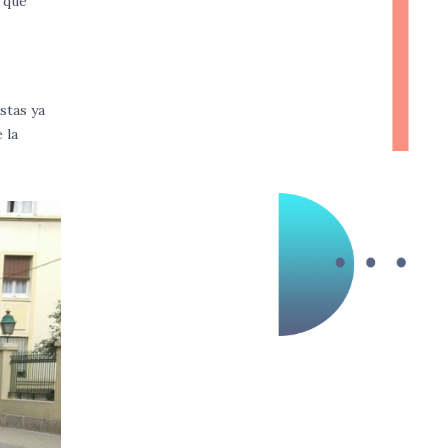
s que
istas ya
 la