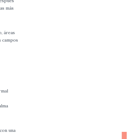
después
eas más
o, áreas
os campos
rmal
alma
 con una