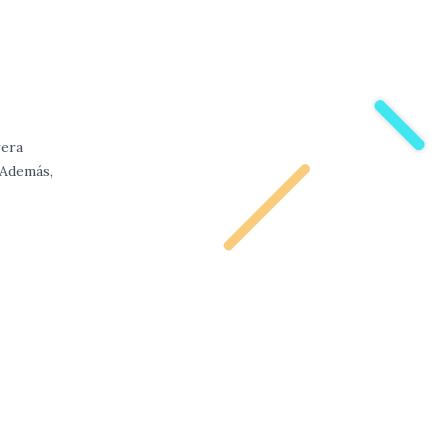
rera
 Además,