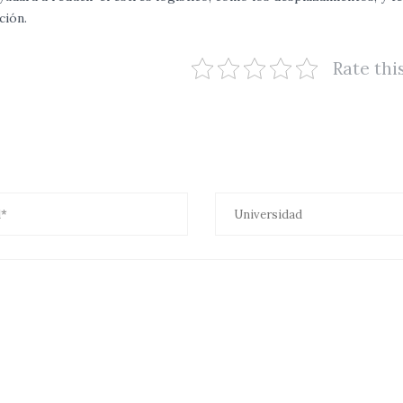
ción.
Rate thi