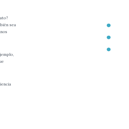
rato?
mbién sea
inos
ejemplo,
ue
iencia