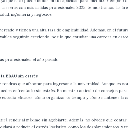
, ya que esto puede influir en tu capacidad para encontrar empleo 
as carreras con más salidas profesionales 2025, te mostramos las ár
alud, ingeniería y negocios.
mercado y tienen una alta tasa de empleabilidad. Además, en el futur
enovables seguirán creciendo, por lo que estudiar una carrera en est
 la EBAU sin estrés
tendrás que afrontar para ingresar a la universidad. Aunque es no
puedes enfrentarlo sin estrés. En nuestro artículo de consejos para
e estudio eficaces, cómo organizar tu tiempo y cómo mantener la c
tirá rendir al máximo sin agobiarte. Además, no olvides que contar
yudará a reducir el estrés logístico, como los desplazamientos, y te