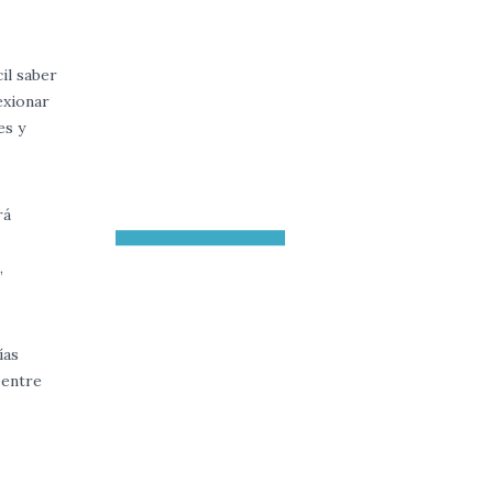
il saber
exionar
es y
rá
,
ías
 entre