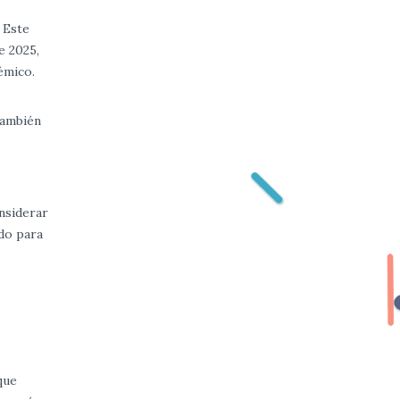
 Este
e 2025,
émico.
también
nsiderar
ado para
que