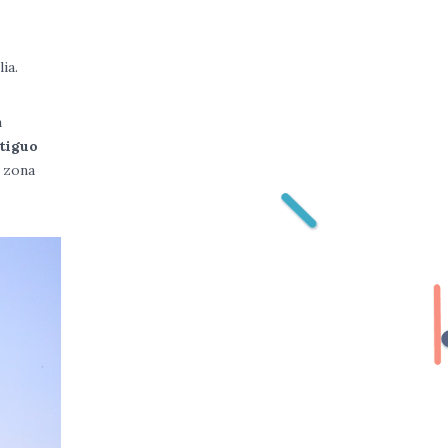
ia.
a
tiguo
a zona