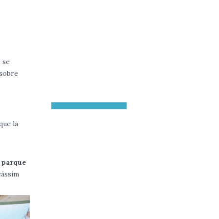
s se
 sobre
que la
n
parque
cássim