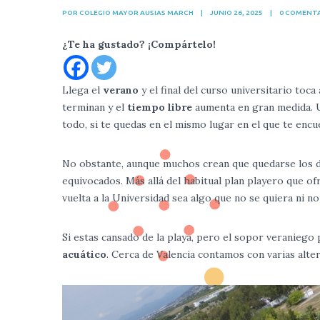
POR COLEGIO MAYOR AUSIAS MARCH
|
JUNIO 26, 2025
|
0 COMENT
¿Te ha gustado? ¡Compártelo!
Llega el
verano
y el final del curso universitario toca 
terminan y el
tiempo libre
aumenta en gran medida. U
todo, si te quedas en el mismo lugar en el que te encu
No obstante, aunque muchos crean que quedarse los día
equivocados. Más allá del habitual plan playero que ofr
vuelta a la Universidad sea algo que no se quiera ni n
Si estas cansado de la playa, pero el sopor veranieg
acuático
. Cerca de Valencia contamos con varias alt