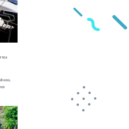
orma
abana,
 un