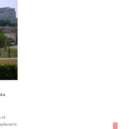
eña
 el
splazarte