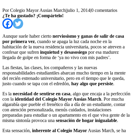
Por Colegio Mayor Ausias March
|
julio 1, 2014
|
0 comentarios
¿Te ha gustado? ¡Compártelo!
Aunque suele haber cierto
nerviosismo y ganas de salir de casa
por primera vez
, cuando se apaga la luz cada noche en la
habitación de la nueva residencia universitaria, pocos se atreven a
confesar que sufren
inquietud y desasosiego
por esa madurez
llegada de golpe en forma de ‘ya no vivo con mis padres’.
Las fiestas, las clases, los compañeros y las nuevas
responsabilidades estudiantiles abarcan mucho tiempo en la mente
del recién estrenado universitario, pero en el tiempo que le queda,
justo cuando se tapa con el edredón,
hay algo que persiste
.
Es la
necesidad de sentirse en casa
, algo que encaja a la perfección
con la
identidad del Colegio Mayor Ausias March
. Por mucha
algarabía que pueble el frenético día a día de un estudiante, contar
con atención personalizada, menús cuidados, instalaciones
preparadas para estudiar o un apartamento en el que viva gente de la
misma sintonía provoca una
sensación de hogar inigualable
.
Esta sensación,
inherente al Colegio Mayor
Ausias March, se ha