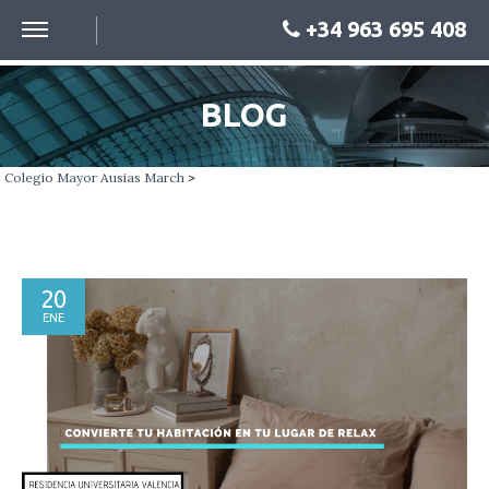
+34 963 695 408
BLOG
Colegio Mayor Ausias March
>
20
ENE