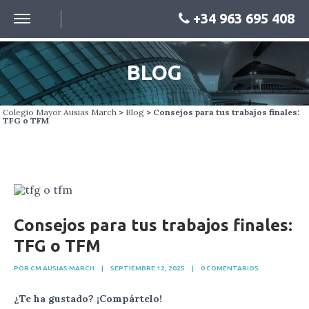
+34 963 695 408
BLOG
Colegio Mayor Ausias March
>
Blog
> Consejos para tus trabajos finales:
TFG o TFM
Consejos para tus trabajos finales:
TFG o TFM
POR CM AUSIAS MARCH
|
SEPTIEMBRE 12, 2025
|
0 COMENTARIOS
¿Te ha gustado? ¡Compártelo!