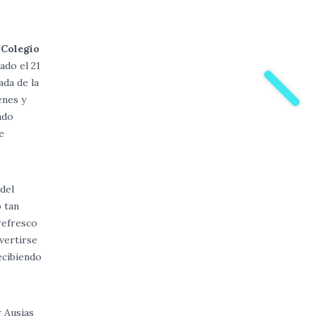
l
Colegio
ado el 21
ada de la
enes y
ado
e
 del
 tan
refresco
vertirse
ecibiendo
 Ausias