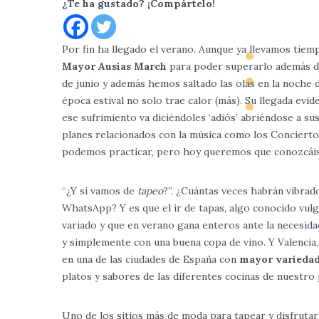
¿Te ha gustado? ¡Compártelo!
Por fin ha llegado el verano. Aunque ya llevamos tiem
Mayor Ausias March
para poder superarlo además de
de junio y además hemos saltado las olas en la noche de
época estival no solo trae calor (más). Su llegada ev
ese sufrimiento va diciéndoles ‘adiós’ abriéndose a s
planes relacionados con la música como los Concierto
podemos practicar, pero hoy queremos que conozcáis
“¿Y si vamos de
tapeo
?”. ¿Cuántas veces habrán vibrado
WhatsApp? Y es que el ir de tapas, algo conocido v
variado y que en verano gana enteros ante la necesid
y simplemente con una buena copa de vino. Y Valencia,
en una de las ciudades de España con
mayor variedad
platos y sabores de las diferentes cocinas de nuestro 
Uno de los sitios más de moda para tapear y disfruta