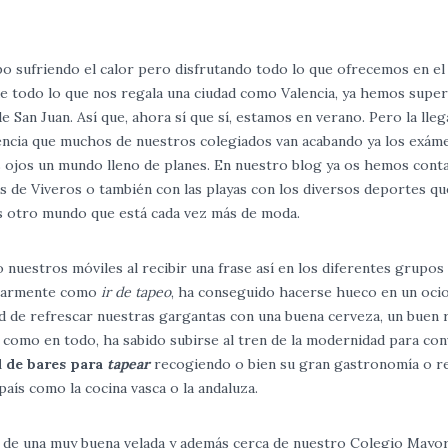
po sufriendo el calor pero disfrutando todo lo que ofrecemos en e
 todo lo que nos regala una ciudad como Valencia, ya hemos super
 San Juan. Así que, ahora sí que sí, estamos en verano. Pero la lleg
idencia que muchos de nuestros colegiados van acabando ya los exám
us ojos un mundo lleno de planes. En nuestro blog ya os hemos cont
s de Viveros o también con las playas con los diversos deportes qu
 otro mundo que está cada vez más de moda.
 nuestros móviles al recibir una frase así en los diferentes grupos
ulgarmente como
ir de tapeo
, ha conseguido hacerse hueco en un ocio
ad de refrescar nuestras gargantas con una buena cerveza, un buen 
 como en todo, ha sabido subirse al tren de la modernidad para con
 de bares para
tapear
recogiendo o bien su gran gastronomía o r
país como la cocina vasca o la andaluza.
r de una muy buena velada y además cerca de nuestro Colegio Mayor