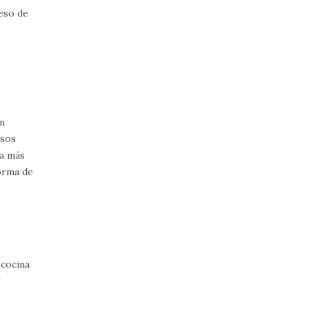
eso de
én
esos
na más
forma de
 cocina
r