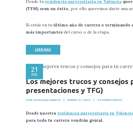
Desde tu
residencia universitaria en Valencia
quere
(TFM) sean un éxito,
por ello queremos darte una s
Si estás en tu
último año de carrera o terminando 
más importantes
del curso o de la etapa.
LEER MÁS
21
ENE
Los mejores trucos y consejos 
presentaciones y TFG)
POR CM AUSIAS MARCH
|
ENERO 21, 2019
|
0 COMENTARIOS
Desde nuestra
residencia universitaria en Valenci
para toda tu carrera vendrán genial.