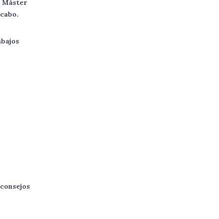
e Máster
 cabo.
abajos
 consejos