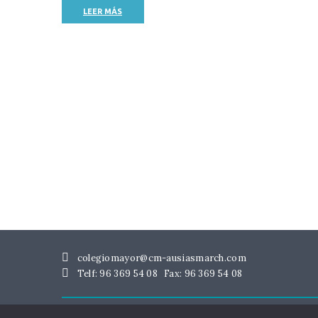
LEER MÁS
colegiomayor@cm-ausiasmarch.com
Telf: 96 369 54 08
Fax: 96 369 54 08