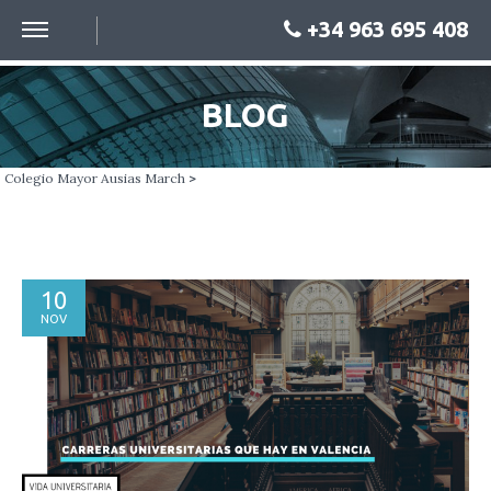
+34 963 695 408
BLOG
Colegio Mayor Ausias March
>
10
NOV