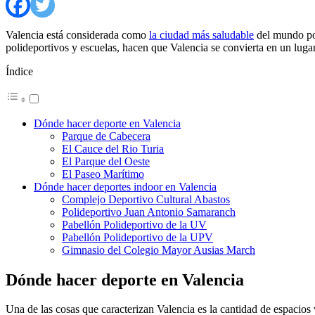
Valencia está considerada como
la ciudad más saludable
del mundo por 
polideportivos y escuelas, hacen que Valencia se convierta en un lugar
Índice
Dónde hacer deporte en Valencia
Parque de Cabecera
El Cauce del Rio Turia
El Parque del Oeste
El Paseo Marítimo
Dónde hacer deportes indoor en Valencia
Complejo Deportivo Cultural Abastos
Polideportivo Juan Antonio Samaranch
Pabellón Polideportivo de la UV
Pabellón Polideportivo de la UPV
Gimnasio del Colegio Mayor Ausias March
Dónde hacer deporte en Valencia
Una de las cosas que caracterizan Valencia es la cantidad de espacios