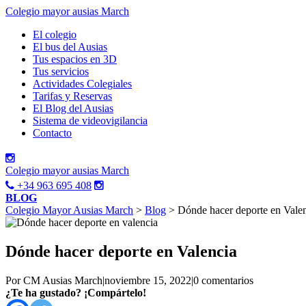
Colegio mayor ausias March
El colegio
El bus del Ausias
Tus espacios en 3D
Tus servicios
Actividades Colegiales
Tarifas y Reservas
El Blog del Ausias
Sistema de videovigilancia
Contacto
Colegio mayor ausias March
+34 963 695 408
BLOG
Colegio Mayor Ausias March
>
Blog
> Dónde hacer deporte en Vale
Dónde hacer deporte en Valencia
Por CM Ausias March
|
noviembre 15, 2022
|
0 comentarios
¿Te ha gustado? ¡Compártelo!