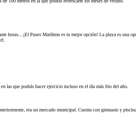
 de 100 metros en la que podrás refrescarte los meses de verano.
urante horas…¡El Paseo Marítimo es tu mejor opción! La playa es una op
rf.
n las que podrás hacer ejercicio incluso en el día más frio del año.
eriormente, era un mercado municipal. Cuenta con gimnasio y piscina y