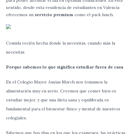
para poder afrontar el día en óptimas condiciones. En este
sentido, desde esta residencia de estudiantes en Valencia
ofrecemos un
servicio premium
como el pack lunch.
Comida
recién
hecha
donde
la
necesitas
,
cuando
más
la
necesitas
Porque
sabemos
lo
que
significa estudiar
fuera
de
casa
En
el
Colegio
Mayor
Ausias
March
nos
tomamos
la
alimentación
muy
en
serio
.
Creemos
que
comer
bien
es
estudiar
mejor
,
y
que
una
dieta
sana
y
equilibrada
es
fundamental para
el
bienestar
físico
y
mental
de
nuestros
colegiales
.
Sabemos que
hay
días
en los
que
los
exámenes
,
las
prácticas