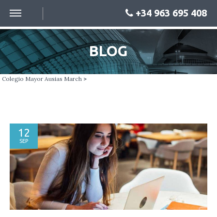
+34 963 695 408
BLOG
Colegio Mayor Ausias March
>
12
SEP